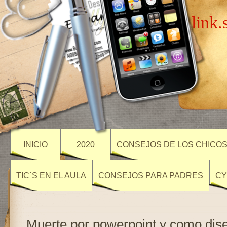
link.
INICIO
2020
CONSEJOS DE LOS CHICO
TIC`S EN EL AULA
CONSEJOS PARA PADRES
CY
Muerte por powerpoint y como dis